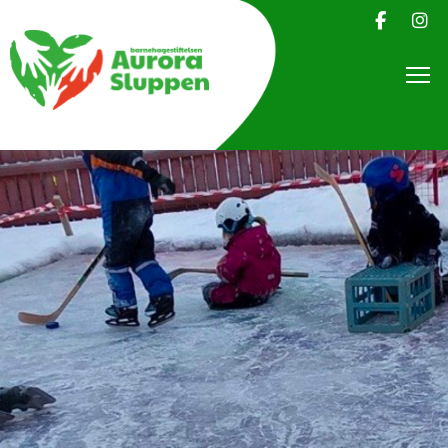
Om oss
PLANER
FOKUSOMRÅDER
Søke barnehageplass
Kontakt
Mine sider